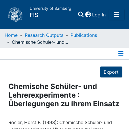
University of Bamberg
(current)
FIS
Log In
Home
Home
Research Outputs
Publications
Chemische Schüler- und Lehrerexperimente : Überlegungen zu ihrem Einsatz
Publications
Details
Research Data
Export
Projects
Chemische Schüler- und
Lehrerexperimente :
People
Überlegungen zu ihrem Einsatz
Institutions
Rösler, Horst F. (1993): Chemische Schüler- und