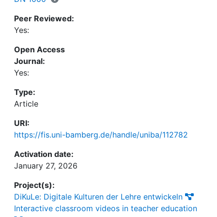
provides initial explanations as to why students
prefer audio or transcript.
Peer Reviewed:
Yes:
Open Access
Journal:
Yes:
Type:
Article
URI:
https://fis.uni-bamberg.de/handle/uniba/112782
Activation date:
January 27, 2026
Project(s):
DiKuLe: Digitale Kulturen der Lehre entwickeln
Interactive classroom videos in teacher education