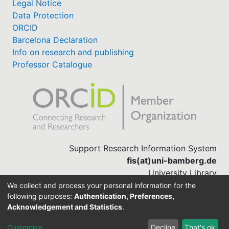
Legal Notice
Data Protection
ORCID
Barcelona Declaration
Info on research and publishing
Professor Catalogue
Support Research Information System
fis(at)uni-bamberg.de
University Library
(0951) 863-1568
We collect and process your personal information for the
following purposes:
Authentication, Preferences,
Acknowledgement and Statistics
.
Built with
DSpace-CRIS software
Customize
Decline
That's ok