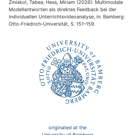
Awards
Zmiskol, Tabea; Hess, Miriam (2026): Multimodale
Modellantworten als direktes Feedback bei der
My FIS
individuellen Unterrichtsvideoanalyse, in: Bamberg:
Otto-Friedrich-Universität, S. 151–159.
Help
originated at the
University of Bamberg