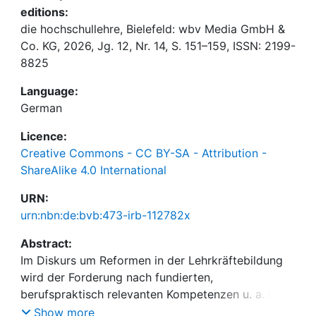
editions:
die hochschullehre, Bielefeld: wbv Media GmbH &
Co. KG, 2026, Jg. 12, Nr. 14, S. 151–159, ISSN: 2199-
8825
Language:
German
Licence:
Creative Commons - CC BY-SA - Attribution -
ShareAlike 4.0 International
URN:
urn:nbn:de:bvb:473-irb-112782x
Abstract:
Im Diskurs um Reformen in der Lehrkräftebildung
wird der Forderung nach fundierten,
berufspraktisch relevanten Kompetenzen u. a. mit
dem Einsatz von Unterrichtsvideos begegnet.
Show more