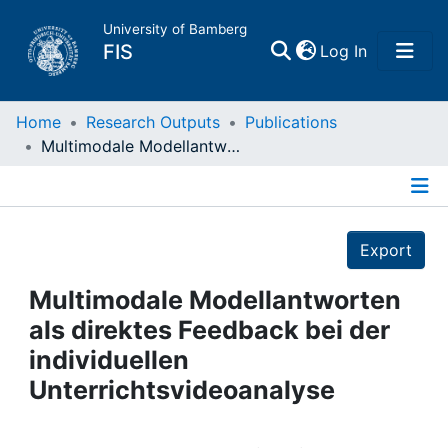
University of Bamberg
(current)
FIS
Log In
Home
Home
Research Outputs
Publications
Multimodale Modellantworten als direktes Feedback bei der individuellen Unterrichtsvideoanalyse
Publications
Details
Research Data
Export
Projects
Multimodale Modellantworten
als direktes Feedback bei der
People
individuellen
Unterrichtsvideoanalyse
Institutions