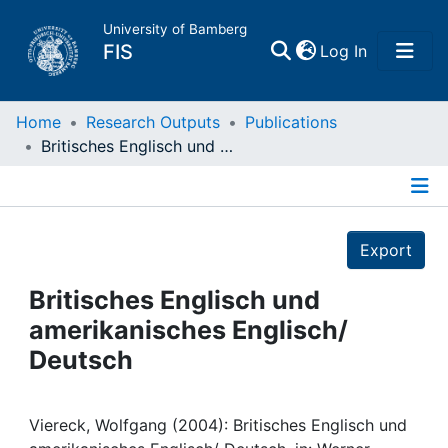
University of Bamberg
(current)
FIS
Log In
Home
Home
Research Outputs
Publications
Britisches Englisch und amerikanisches Englisch/ Deutsch
Publications
Details
Research Data
Export
Projects
Britisches Englisch und
amerikanisches Englisch/
People
Deutsch
Institutions
Viereck, Wolfgang (2004): Britisches Englisch und