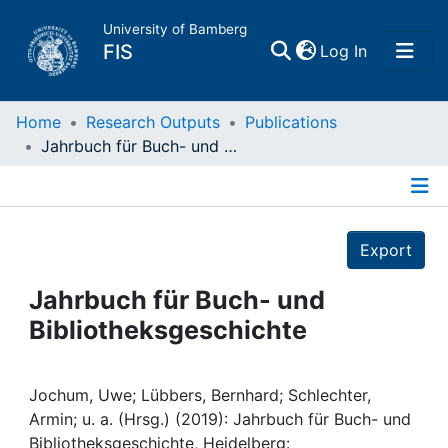
University of Bamberg
(current)
FIS
Log In
Home
Home
Research Outputs
Publications
Jahrbuch für Buch- und Bibliotheksgeschichte
Publications
Details
Research Data
Export
Projects
Jahrbuch für Buch- und
Bibliotheksgeschichte
People
Institutions
Jochum, Uwe; Lübbers, Bernhard; Schlechter,
Armin; u. a. (Hrsg.) (2019): Jahrbuch für Buch- und
Bibliotheksgeschichte, Heidelberg: