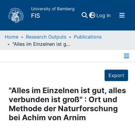
University of Bamberg
(current)
FIS
Log In
Home
Home
Research Outputs
Publications
"Alles im Einzelnen ist gut, alles verbunden ist groß" : Ort und Methode der Naturforschung bei Achim von Arnim
Publications
Details
Research Data
Export
Projects
"Alles im Einzelnen ist gut, alles
verbunden ist groß" : Ort und
People
Methode der Naturforschung
bei Achim von Arnim
Institutions