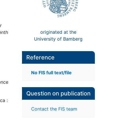
r
originated at the
enth
University of Bamberg
Reference
No FIS full text/file
ence
Question on publication
ica :
Contact the FIS team