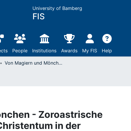
University of Bamberg
FIS
ects
People
Institutions
Awards
My FIS
Help
Von Magiern und Mönchen - Zoroastrische Polemik gegen das Christentum in der armenischen Kirchengeschichtsschreibung
nchen - Zoroastrische
hristentum in der