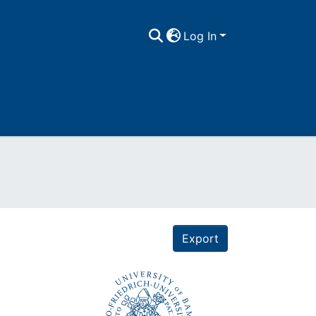
Log In
Export