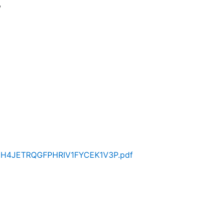
,
PQSIH4JETRQGFPHRIV1FYCEK1V3P.pdf