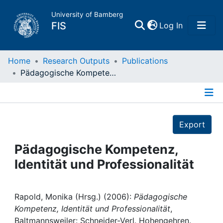
University of Bamberg
(current)
FIS
Log In
Home
Home
Research Outputs
Publications
Pädagogische Kompetenz, Identität und Professionalität
Publications
Details
Research Data
Export
Projects
Pädagogische Kompetenz,
Identität und Professionalität
People
Institutions
Rapold, Monika (Hrsg.) (2006):
Pädagogische
Kompetenz, Identität und Professionalität
,
Baltmannsweiler: Schneider-Verl. Hohengehren.