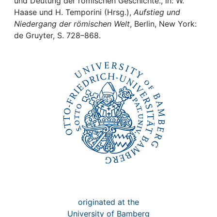
Awards
und Deutung der römischen Geschichte., in: W.
Haase und H. Temporini (Hrsg.),
Aufstieg und
Niedergang der römischen Welt
, Berlin, New York:
My FIS
de Gruyter, S. 728–868.
Help
originated at the
University of Bamberg