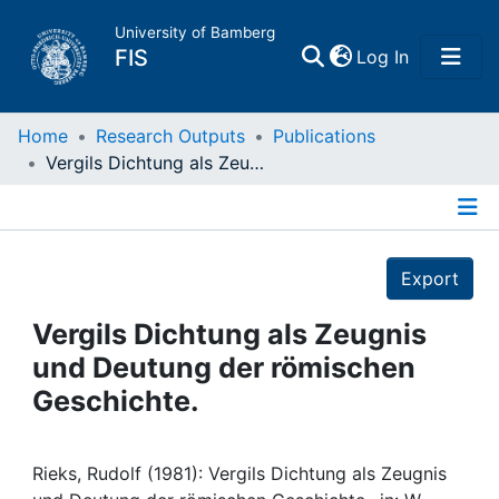
University of Bamberg
(current)
FIS
Log In
Home
Home
Research Outputs
Publications
Vergils Dichtung als Zeugnis und Deutung der römischen Geschichte.
Publications
Details
Research Data
Export
Projects
Vergils Dichtung als Zeugnis
und Deutung der römischen
People
Geschichte.
Institutions
Rieks, Rudolf (1981): Vergils Dichtung als Zeugnis