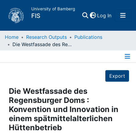
University of Bamberg
(current)
FIS
Log In
Home
Home
Research Outputs
Publications
Die Westfassade des Regensburger Doms : Konvention und Innovation in einem spätmittelalterlichen Hüttenbetrieb
Publications
Details
Research Data
Export
Projects
Die Westfassade des
Regensburger Doms :
People
Konvention und Innovation in
einem spätmittelalterlichen
Institutions
Hüttenbetrieb