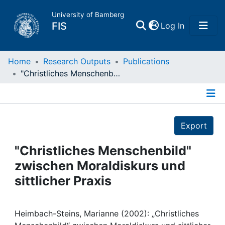
University of Bamberg
(current)
FIS
Log In
Home
Home
Research Outputs
Publications
"Christliches Menschenbild" zwischen Moraldiskurs und sittlicher Praxis
Publications
Details
Research Data
Export
Projects
"Christliches Menschenbild"
zwischen Moraldiskurs und
People
sittlicher Praxis
Institutions
Heimbach-Steins, Marianne (2002): „Christliches