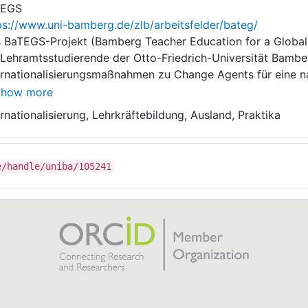
TEGS
ps://www.uni-bamberg.de/zlb/arbeitsfelder/bateg/
 BaTEGS-Projekt (Bamberg Teacher Education for a Global 
 Lehramtsstudierende der Otto-Friedrich-Universität Bamb
ernationalisierungsmaßnahmen zu Change Agents für eine n
tursensible Weltgestaltung zu befähigen. Denn (angehende
Show more
Weltbürgertum und Bildung für nachhaltige Entwicklung (BN
ernationalisierung, Lehrkräftebildung, Ausland, Praktika
 UN-Agenda 2030 und deren 17 Sustainable Development Goa
ramtsstudierende, die an den im Rahmen des BaTEGS-Projek
ernationalisierungsmaßnahmen teilnehmen, können kulturelle
e/handle/uniba/105241
 in ihren Klassenzimmern besser antizipieren und integriere
se der Lehrkräftebildung bestmöglichst gelingt, braucht es
ierende und für internationale Belange offene Verwaltungs
er auch Letztgenannte.