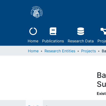
Home
Publications
Research Data
Proj
Home
Research Entities
Projects
Ba
Su
Exist