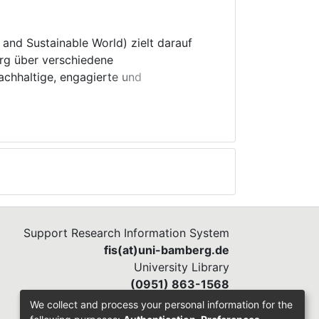
and Sustainable World) zielt darauf
erg über verschiedene
achhaltige, engagierte und
) Lehrkräfte benötigen Kompetenzen,
E) zu fördern, was für die Erreichung
ls (SDGs) essenziell ist.
t realisierten
 Vielfalt, aber auch Weltbürgertum und
n. Damit dies in der universitären
 auch entsprechend qualifizierte
mitarbeitende. BaTEGS adressiert
Support Research Information System
fis(at)uni-bamberg.de
University Library
(0951) 863-1568
We collect and process your personal information for the