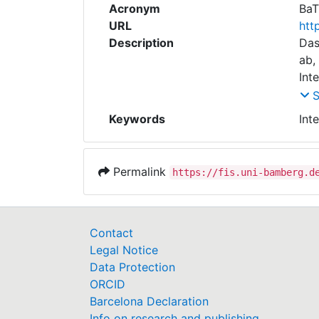
Acronym
Ba
URL
htt
Description
Das
ab,
Int
kul
um 
Keywords
Int
der
Leh
Int
Permalink
https://fis.uni-bamberg.d
BNE
Pha
Doz
dah
Contact
Legal Notice
Data Protection
ORCID
Barcelona Declaration
Info on research and publishing