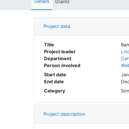
Details
Grants
Project data
Title
Bam
Project leader
Lin
Department
Cen
Person involved
Web
Start date
Jan
End date
Dec
Category
Son
Project description