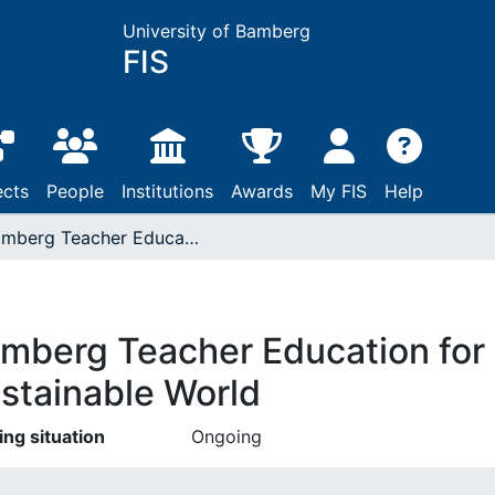
University of Bamberg
FIS
ects
People
Institutions
Awards
My FIS
Help
Bamberg Teacher Education for a Global and Sustainable World
mberg Teacher Education for 
stainable World
ing situation
Ongoing