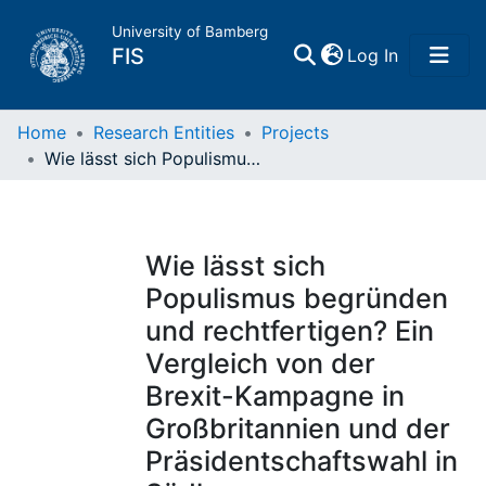
University of Bamberg
(current)
FIS
Log In
Home
Home
Research Entities
Projects
Wie lässt sich Populismus begründen und rechtfertigen? Ein Vergleich von der Brexit-Kampagne in Großbritannien und der Präsidentschaftswahl in Südkorea
Publications
Research Data
Wie lässt sich
Populismus begründen
Projects
und rechtfertigen? Ein
Vergleich von der
People
Brexit-Kampagne in
Großbritannien und der
Institutions
Präsidentschaftswahl in