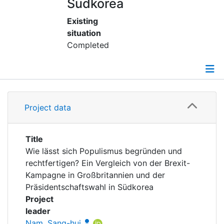
Awards
Südkorea
Existing
My FIS
situation
Completed
Help
Details
Project data
Grants
Title
Wie lässt sich Populismus begründen und
rechtfertigen? Ein Vergleich von der Brexit-
Kampagne in Großbritannien und der
Präsidentschaftswahl in Südkorea
Project
leader
Nam, Sang-hui