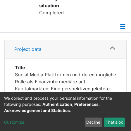
situation
My FIS
Completed
Help
Details
Project data
Grants
Title
Social Media Plattformen und deren mögliche
Rolle als Finanzintermediäre auf
Kapitalmärkten: Eine perspektivengeleitete
theoretische und empirische ökonomische
We collect and process your personal information for the
Analyse
following purposes:
Authentication, Preferences,
Project
Acknowledgement and Statistics
.
leader
Customize
Decline
That's ok
Depart