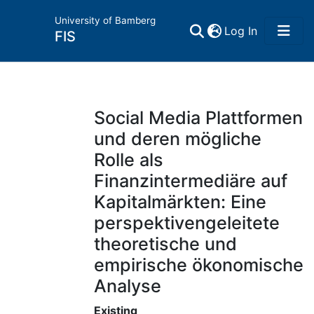
University of Bamberg
(current)
Log In
FIS
Home
Publications
Social Media Plattformen
und deren mögliche
Research Data
Rolle als
Finanzintermediäre auf
Projects
Kapitalmärkten: Eine
perspektivengeleitete
People
theoretische und
empirische ökonomische
Institutions
Analyse
Awards
Existing