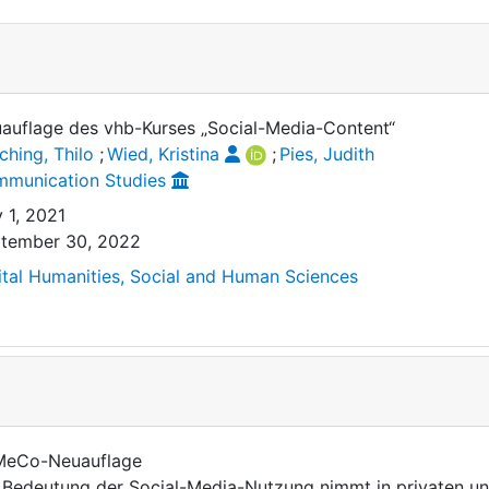
auflage des vhb-Kurses „Social-Media-Content“
ching, Thilo
;
Wied, Kristina
;
Pies, Judith
munication Studies
y 1, 2021
tember 30, 2022
ital Humanities, Social and Human Sciences
eCo-Neuauflage
 Bedeutung der Social-Media-Nutzung nimmt in privaten un