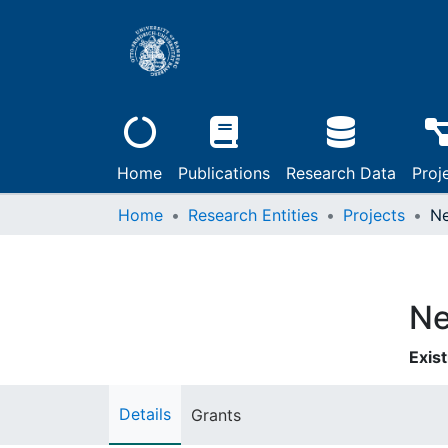
Home
Publications
Research Data
Proj
Home
Research Entities
Projects
Ne
Exist
Details
Grants