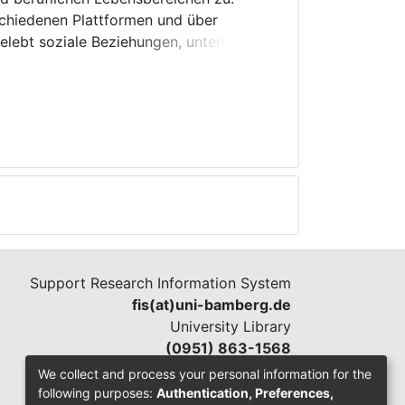
rschiedenen Plattformen und über
elebt soziale Beziehungen, unterhält,
ndert sie und löst persönliche,
nsatz sind sie sogar umfassender,
eue technische Funktionen gepaart mit
n viele Vorteile: So ist es auf
 zu pflegen, neueste relevante Inhalte
lreiche Content-Variationen, wie
ugier, das Suchverhalten, die Nutzung
Support Research Information System
he und gesellschaftliche Probleme, wie
fis(at)uni-bamberg.de
sinkende Konzentrationsfähigkeit,
University Library
(0951) 863-1568
We collect and process your personal information for the
following purposes:
Authentication, Preferences,