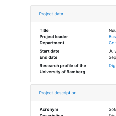
Project data
Title
Neu
Project leader
Büs
Department
Com
Start date
Jul
End date
Sep
Research profile of the
Dig
University of Bamberg
Project description
Acronym
SoM
Description
Die