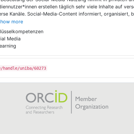
iennutzer*innen erstellen täglich sehr viele Inhalte auf ve
erse Kanäle. Social-Media-Content informiert, organisiert, b
bt, verkauft, bildet, schafft politische Mehrheiten oder verhi
Show more
anisatorische, wirtschaftliche Probleme. Bei effizientem Ei
lüsselkompetenzen
neller, vielfältiger, innovativer als alle anderen Medien. N
ial Media
earning
e/handle/uniba/60273
ohl im Wirtschaftsleben als auch privat bieten Soziale Medie
tsApp, Instagram oder LinkedIn sehr einfach, sein Netzwerk
rezipieren und zu posten oder neuen Content zu finden. Zah
ries, Nachrichten-Flashs, interaktive Grafiken regen die Ne
ter an. Mit dem Social-Media-Boom verstärken sich rechtlic
. „schlechte Angewohnheiten in der Nutzung“, Mediensucht, 