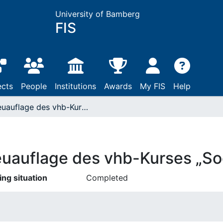
University of Bamberg
FIS
ects
People
Institutions
Awards
My FIS
Help
Neuauflage des vhb-Kurses „Social-Media-Content“
uauflage des vhb-Kurses „So
ing situation
Completed