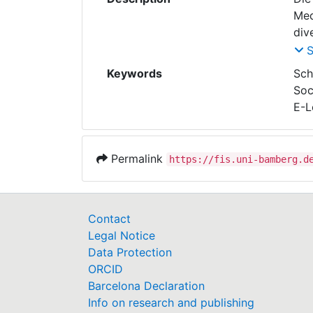
Med
div
wir
org
Keywords
Sch
sch
Soc
E-L
Permalink
https://fis.uni-bamberg.d
Sow
Wha
zu 
Sto
Contact
wei
Legal Notice
z.B
Data Protection
ORCID
Barcelona Declaration
Info on research and publishing