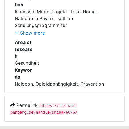
tion
In diesem Modellprojekt "Take-Home-
Naloxon in Bayern" soll ein
Show more
medizinische Laien zum Einsatz von nasalem
Area of
Take-Home-Naloxon in Notfallsituationen bei
researc
h
Gesundheit
Opioidabhängigkeit evaluiert werden.
Keywor
ds
Naloxon, Opioidabhängigkeit, Prävention
Permalink
https://fis.uni-
bamberg.de/handle/uniba/60767