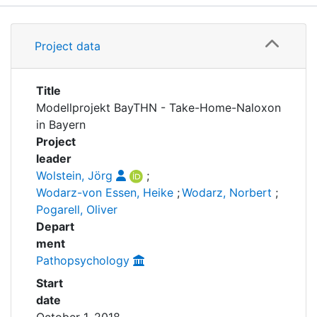
Awards
Details
My FIS
Project data
Grants
Help
Publications
Title
Modellprojekt BayTHN - Take-Home-Naloxon
in Bayern
Project
leader
Wolstein, Jörg
;
Wodarz-von Essen, Heike
;
Wodarz, Norbert
;
Pogarell, Oliver
Depart
ment
Pathopsychology
Start
date