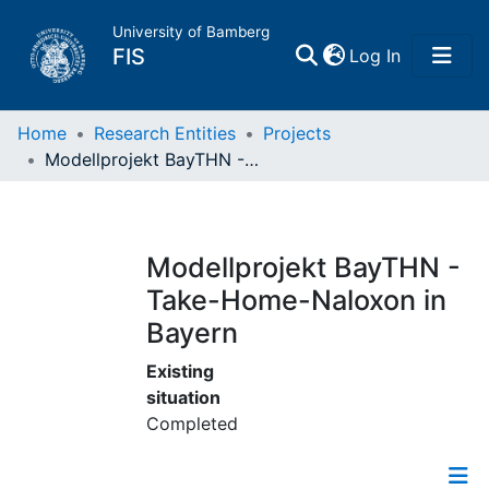
University of Bamberg
(current)
FIS
Log In
Home
Home
Research Entities
Projects
Modellprojekt BayTHN - Take-Home-Naloxon in Bayern
Publications
Research Data
Modellprojekt BayTHN -
Take-Home-Naloxon in
Projects
Bayern
People
Existing
situation
Completed
Institutions