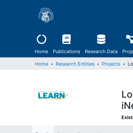
Home
Publications
Research Data
Proj
Home
Research Entities
Projects
Lo
iN
Exist