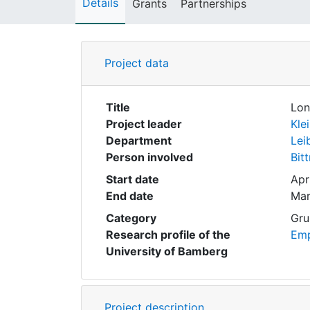
Details
Grants
Partnerships
Project data
Title
Lon
Project leader
Kle
Department
Lei
Person involved
Bit
Start date
Apr
End date
Mar
Category
Gru
Research profile of the
Emp
University of Bamberg
Project description