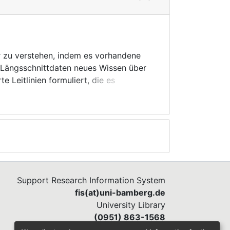
r zu verstehen, indem es vorhandene
 Längsschnittdaten neues Wissen über
e Leitlinien formuliert, die es
se Probleme anzugehen. LEARN
eiten im Laufe von Bildungskarrieren
 Wohlfahrtsregimes und
nd, Irland, Italien, die Niederlande,
greifende Ziele: (1) die Beschaffung,
 um Analysen auf Basis von qualitativ
Europa zu erstellen, (2) die
, die sich auf die Ergebnisse von
Support Research Information System
scheidungsfindung unterstützen, und
fis(at)uni-bamberg.de
heiten ausgleichen. LEARN stützt sich
University Library
zu erreichen: systematische Reviews,
(0951) 863-1568
e und vergleichende empirische