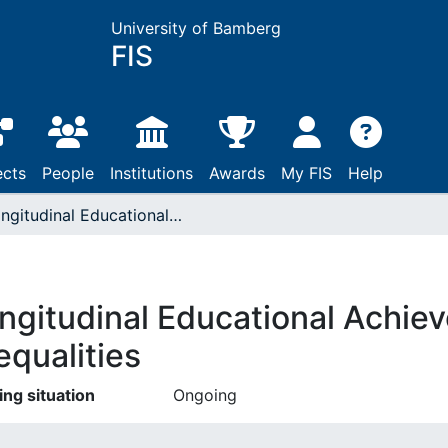
University of Bamberg
FIS
ects
People
Institutions
Awards
My FIS
Help
Longitudinal Educational Achievements: Reducing iNequalities
ngitudinal Educational Achie
equalities
ing situation
Ongoing