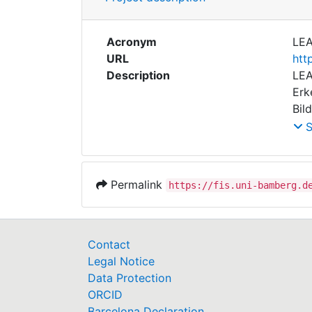
Acronym
LE
URL
htt
Description
LEA
Erk
Bil
pol
unt
in 
Bil
Permalink
https://fis.uni-bamberg.d
Rum
Sic
hoc
Ent
Contact
Län
Legal Notice
(3)
Data Protection
auf
ORCID
län
Barcelona Declaration