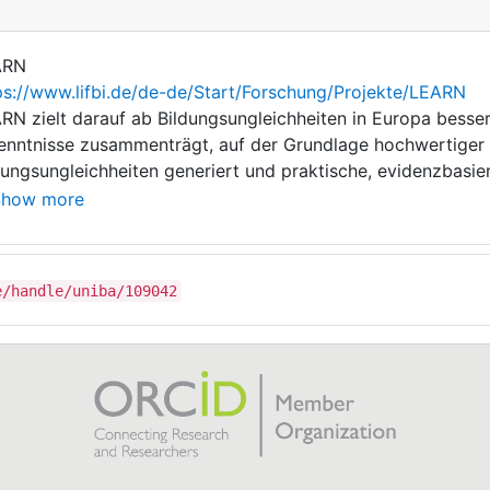
ARN
ps://www.lifbi.de/de-de/Start/Forschung/Projekte/LEARN
RN zielt darauf ab Bildungsungleichheiten in Europa besse
enntnisse zusammenträgt, auf der Grundlage hochwertiger
dungsungleichheiten generiert und praktische, evidenzbasiert
itischen Entscheidungsträgern in Europa ermöglichen, die
Show more
ersucht dazu die Entstehung und Entwicklung von Ungleichh
neun ausgewählten Fallstudienländern, die unterschiedliche
dungssysteme in Europa abbilden: Estland, Finnland, Deutschla
e/handle/uniba/109042
änien, die Schweiz und Großbritannien. LEARN hat drei über
htung und vergleichende Dokumentation vorhandener Daten,
hwertigen bildungsbezogenen Längsschnittdatensätzen aus 
wicklung von Werkzeugen für politische Entscheidungsträger
gsschnittanalysen beziehen und sie bei der politischen Ent
 die Identifikation von Interventionen, die Bildungsungleich
 eine Vielzahl unterschiedlicher Verfahren, um diese Ziele 
derspezifische Fallstudien, harmonisierte länderspezifisch