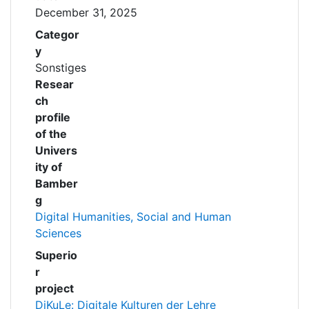
December 31, 2025
Categor
y
Sonstiges
Resear
ch
profile
of the
Univers
ity of
Bamber
g
Digital Humanities, Social and Human
Sciences
Superio
r
project
DiKuLe: Digitale Kulturen der Lehre