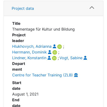
Awards
Details
Project data
Publications
My FIS
Title
Help
Thementage für Kultur und Bildung
Project
leader
Hlukhovych, Adrianna
;
Herrmann, Dominik
;
Lindner, Konstantin
;
Vogt, Sabine
Depart
ment
Centre for Teacher Training (ZLB)
Start
date
August 1, 2021
End
date