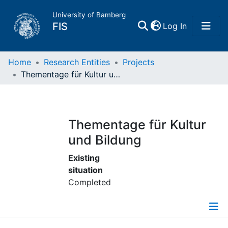
University of Bamberg
(current)
FIS
Log In
Home
Home
Research Entities
Projects
Thementage für Kultur und Bildung
Publications
Research Data
Thementage für Kultur
und Bildung
Projects
Existing
situation
People
Completed
Institutions