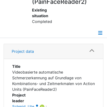
Awards
(PainFaceReader2)
Existing
My FIS
situation
Completed
Help
Details
Project data
Grants
Publications
Title
Videobasierte automatische
Schmerzerkennung auf Grundlage von
Kombinations- und Zeitmerkmalen von Action
Units (PainFaceReader2)
Project
leader
Schmid, Ute
;