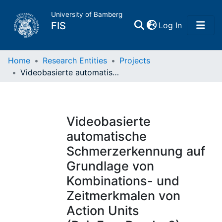
University of Bamberg
(current)
FIS
Log In
Home
Home
Research Entities
Projects
Videobasierte automatische Schmerzerkennung auf Grundlage von Kombinations- und Zeitmerkmalen von Action Units (PainFaceReader2)
Publications
Research Data
Videobasierte
automatische
Projects
Schmerzerkennung auf
Grundlage von
People
Kombinations- und
Zeitmerkmalen von
Institutions
Action Units