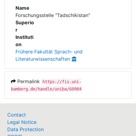
Awards
Name
Forschungsstelle "Tadschikistan"
My FIS
Superio
r
Help
Instituti
on
Frühere Fakultät Sprach- und
Literaturwissenschaften
Permalink
https://fis.uni-
bamberg.de/handle/uniba/60984
Contact
Legal Notice
Data Protection