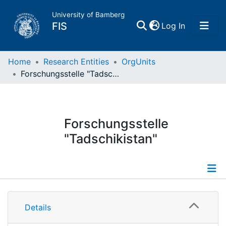
University of Bamberg
(current)
FIS
Log In
Home
Home
Research Entities
OrgUnits
Forschungsstelle "Tadschikistan"
Publications
Research Data
Forschungsstelle
"Tadschikistan"
Projects
People
Information
Institutions
Details