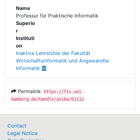
Awards
Name
Professur für Praktische Informatik
My FIS
Superio
r
Help
Instituti
on
Inaktive Lehrstühle der Fakultät
Wirtschaftsinformatik und Angewandte
Informatik
Permalink
https://fis.uni-
bamberg.de/handle/uniba/61112
Contact
Legal Notice