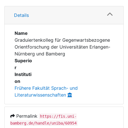
Awards
Information
My FIS
Details
Publications
Help
Name
Graduiertenkolleg für Gegenwartsbezogene
Orientforschung der Universitäten Erlangen-
Nürnberg und Bamberg
Superio
r
Instituti
on
Frühere Fakultät Sprach- und
Literaturwissenschaften
Permalink
https://fis.uni-
bamberg.de/handle/uniba/60954