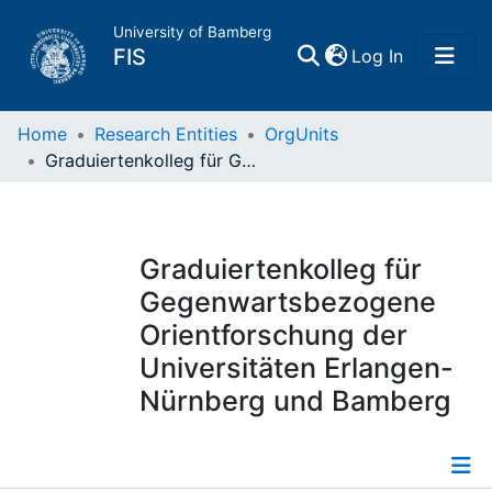
University of Bamberg
(current)
FIS
Log In
Home
Home
Research Entities
OrgUnits
Graduiertenkolleg für Gegenwartsbezogene Orientforschung der Universitäten Erlangen-Nürnberg und Bamberg
Publications
Research Data
Graduiertenkolleg für
Gegenwartsbezogene
Projects
Orientforschung der
Universitäten Erlangen-
People
Nürnberg und Bamberg
Institutions