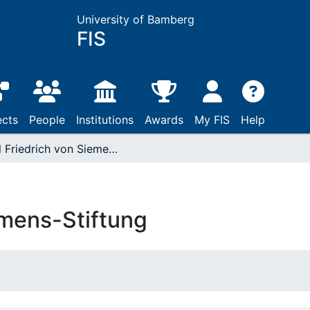
University of Bamberg
FIS
ects
People
Institutions
Awards
My FIS
Help
Carl Friedrich von Siemens-Stiftung
emens-Stiftung