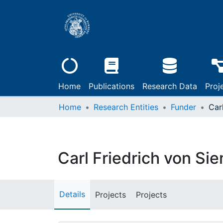
Home
Publications
Research Data
Proj
Home
Research Entities
Funder
Carl Friedrich von Si
Details
Projects
Projects