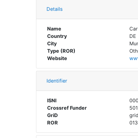
Details
Name
Car
Country
DE
City
Mun
Type (ROR)
Oth
Website
www
Identifier
ISNI
000
Crossref Funder
50
GriD
gri
ROR
013