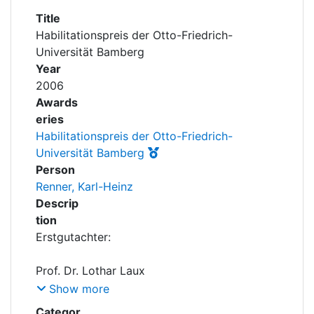
Awards
Title
Habilitationspreis der Otto-Friedrich-
My FIS
Universität Bamberg
Year
Help
2006
Awards
eries
Habilitationspreis der Otto-Friedrich-
Universität Bamberg
Person
Renner, Karl-Heinz
Descrip
tion
Show more
Categor