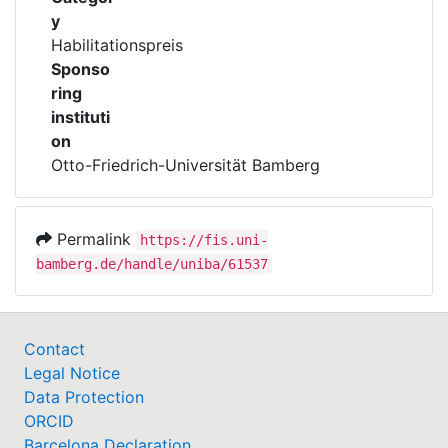
y
Habilitationspreis
Sponso
ring
instituti
on
Otto-Friedrich-Universität Bamberg
Permalink
https://fis.uni-
bamberg.de/handle/uniba/61537
Das Preisgeld wurde der Universität vom
Universitätsbund Bamberg e.V. gestiftet.
Contact
Legal Notice
Data Protection
ORCID
Barcelona Declaration