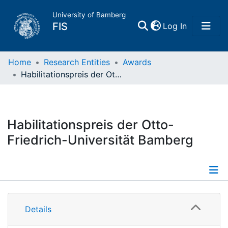
University of Bamberg
(current)
FIS
Log In
Home
Home
Research Entities
Awards
Habilitationspreis der Otto-Friedrich-Universität Bamberg
Publications
Research Data
Habilitationspreis der Otto-
Friedrich-Universität Bamberg
Projects
People
Information
Institutions
Details