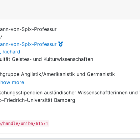
ann-von-Spix-Professur
7
ann-von-Spix-Professur
, Richard
Show more
fzeit: 01.04.2017 - 30.09.2017
schungsstipendien ausländischer Wissenschaftlerinnen und 
o-Friedrich-Universität Bamberg
e/handle/uniba/61571