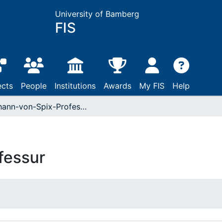
University of Bamberg
FIS
ects
People
Institutions
Awards
My FIS
Help
Johann-von-Spix-Professur
fessur