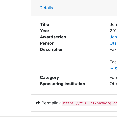
Details
Title
Joh
Year
201
Awardseries
Joh
Person
Utz
Description
Lau
Category
For
Sponsoring institution
Ott
Permalink
https://fis.uni-bamberg.d