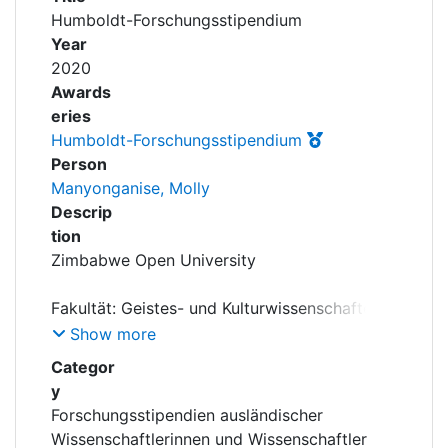
Awards
Humboldt-Forschungsstipendium
Year
My FIS
2020
Awards
Help
eries
Humboldt-Forschungsstipendium
Person
Manyonganise, Molly
Descrip
tion
Fakultät: Geistes- und Kulturwissenschaften,
Lehrstuhl für Neutestamentliche
Show more
Categor
y
Laufzeit: 01.02.2020 - 30.11.2022
Forschungsstipendien ausländischer
Wissenschaftlerinnen und Wissenschaftler