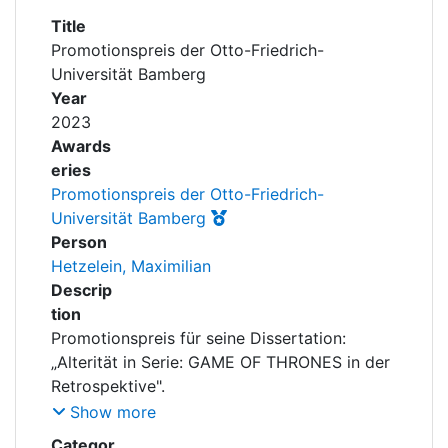
Awards
Title
Promotionspreis der Otto-Friedrich-
My FIS
Universität Bamberg
Year
Help
2023
Awards
eries
Promotionspreis der Otto-Friedrich-
Universität Bamberg
Person
Hetzelein, Maximilian
Descrip
tion
Promotionspreis für seine Dissertation:
„Alterität in Serie: GAME OF THRONES in der
Retrospektive".
Maximilian Hetzelein promovierte am
Show more
Lehrstuhl für Literatur und Medien.
Categor