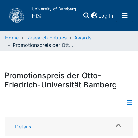
University of Bamberg
(current)
FIS
Log In
Home
Home
Research Entities
Awards
Promotionspreis der Otto-Friedrich-Universität Bamberg
Publications
Research Data
Promotionspreis der Otto-
Friedrich-Universität Bamberg
Projects
People
Information
Institutions
Details