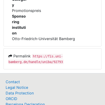
y
Das Preisgeld wurde der Universität vom
Promotionspreis
Rotary Club Bamberg – Schloß Geyerswörth
Sponso
gestiftet.
ring
instituti
on
Otto-Friedrich-Universität Bamberg
Permalink
https://fis.uni-
bamberg.de/handle/uniba/92793
Contact
Legal Notice
Data Protection
ORCID
Barcelona Declaration