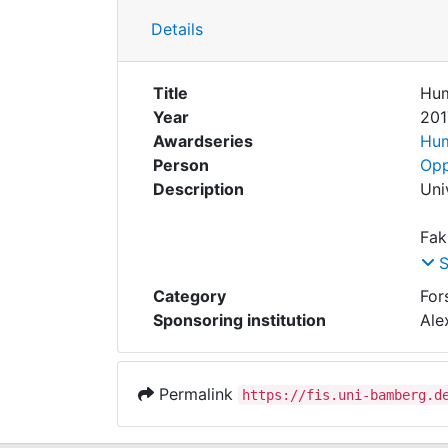
Details
Title
Hum
Year
201
Awardseries
Hum
Person
Opp
Description
Pro
Category
For
Sponsoring institution
Ale
Lau
Permalink
https://fis.uni-bamberg.d