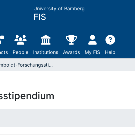
University of Bamberg
FIS
ects
People
Institutions
Awards
My FIS
Help
Humboldt-Forschungsstipendium
sstipendium