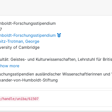
boldt-Forschungsstipendium
7
boldt-Forschungsstipendium
itz-Trotman, George
Show more
jekt: Itinerancy and Dramatic Form in Early Modern Europe:
schungsstipendien ausländischer Wissenschaftlerinnen und 
xander-von-Humboldt-Stiftung
fzeit: 01.10.2015 - 30.09.2017
e/handle/uniba/61507