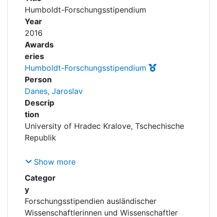
Awards
Humboldt-Forschungsstipendium
Year
My FIS
2016
Awards
Help
eries
Humboldt-Forschungsstipendium
Person
Danes, Jaroslav
Descrip
tion
University of Hradec Kralove, Tschechische
Faktultät: Geistes- und Kulturwissenschaften,
Show more
Categor
y
Laufzeit: 01.07.2016 - 31.12.2017
Forschungsstipendien ausländischer
Wissenschaftlerinnen und Wissenschaftler