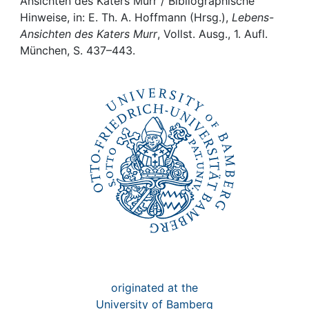
Awards
Ansichten des Katers Murr / Bibliographische
Hinweise, in: E. Th. A. Hoffmann (Hrsg.),
Lebens-
Ansichten des Katers Murr
, Vollst. Ausg., 1. Aufl.
My FIS
München, S. 437–443.
Help
originated at the
University of Bamberg