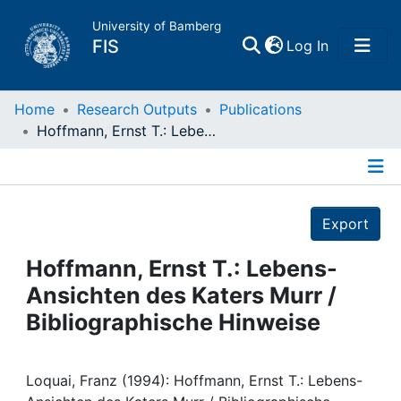
University of Bamberg
(current)
FIS
Log In
Home
Home
Research Outputs
Publications
Hoffmann, Ernst T.: Lebens-Ansichten des Katers Murr / Bibliographische Hinweise
Publications
Details
Research Data
Export
Projects
Hoffmann, Ernst T.: Lebens-
Ansichten des Katers Murr /
People
Bibliographische Hinweise
Institutions
Loquai, Franz (1994): Hoffmann, Ernst T.: Lebens-