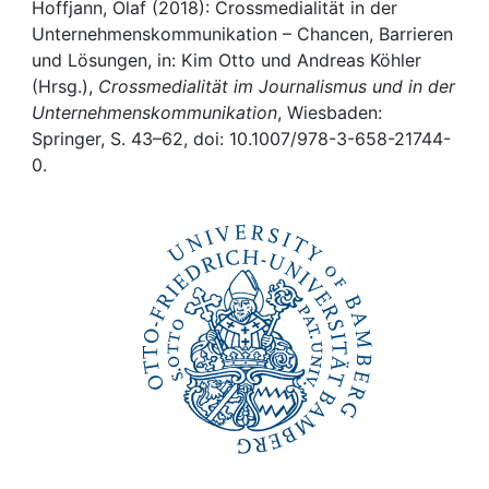
Awards
Hoffjann, Olaf (2018): Crossmedialität in der
Unternehmenskommunikation – Chancen, Barrieren
My FIS
und Lösungen, in: Kim Otto und Andreas Köhler
(Hrsg.),
Crossmedialität im Journalismus und in der
Unternehmenskommunikation
, Wiesbaden:
Help
Springer, S. 43–62, doi: 10.1007/978-3-658-21744-
0.