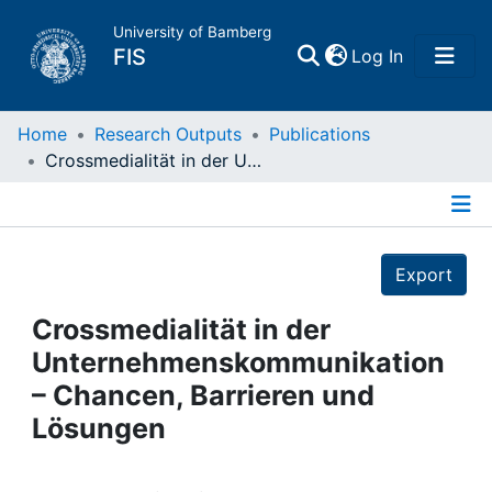
University of Bamberg
(current)
FIS
Log In
Home
Home
Research Outputs
Publications
Crossmedialität in der Unternehmenskommunikation – Chancen, Barrieren und Lösungen
Publications
Details
Research Data
Export
Projects
Crossmedialität in der
Unternehmenskommunikation
People
– Chancen, Barrieren und
Lösungen
Institutions