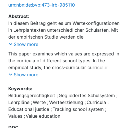
urn:nbn:de:bvb:473-irb-985110
Abstract:
In diesem Beitrag geht es um Wertekonfigurationen
in Lehrplantexten unterschiedlicher Schularten. Mit
der empirischen Studie werden die
fachübergreifenden Richtlinien von vier Lehrplänen
Show more
in Bayern inhaltsanalytisch untersucht und die darin
This paper examines which values are expressed in
vorfindlichen Wertespektren nach Schulart
the curricula of different school types. In the
verglichen. Die Studie knüpft an einen in den
empirical study, the cross-curricular curriculum
letzten Jahrzehnten kaum empirisch bearbeiteten
texts of four curricula (Grundschule = primary
Show more
Diskurs zu Werten in Lehrplänen an und ist in
school; Mittel‑/Hauptschule = secondary school for
diesem Sinne explorativ. Das Kategoriensystem
basic education, grades 5–10; Realschule =
Keywords:
wurde auf Basis der Schwartzschen Theorie der
secondary school, grades 5–10; Gymnasium =
Bildungsgerechtigkeit
;
Gegliedertes Schulsystem
;
„Basic individual values“ entwickelt. Im Ergebnis
secondary school, grades 5–13, preparing for
Lehrpläne
;
Werte
;
Werteerziehung
;
Curricula
;
zeigt sich, dass über alle Schularten hinweg, die
university) in Bavaria are analysed. The resulting
Educational justice
;
Tracking school system
;
Werte der Selbstbestimmung, des Universalismus,
value spectra are compared by school type. The
Values
;
Value education
der Benevolenz, der Leistung und der Konformität
discourse on values in curricula, which has hardly
bedeutsam sind. Unterschiede lassen sich
DDC