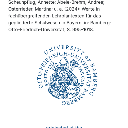
Awards
Scheunpflug, Annette; Abele-Brehm, Andrea;
Osterrieder, Martina; u. a. (2024): Werte in
My FIS
fachübergreifenden Lehrplantexten für das
gegliederte Schulwesen in Bayern, in: Bamberg:
Otto-Friedrich-Universität, S. 995–1018.
Help
originated at the