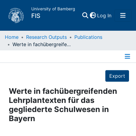
University of Bamberg
(current)
FIS
Log In
Home
Home
Research Outputs
Publications
Werte in fachübergreifenden Lehrplantexten für das gegliederte Schulwesen in Bayern
Publications
Details
Research Data
Export
Projects
Werte in fachübergreifenden
Lehrplantexten für das
People
gegliederte Schulwesen in
Bayern
Institutions