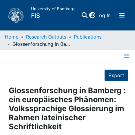
University of Bamberg
(current)
FIS
Log In
Home
Home
Research Outputs
Publications
Glossenforschung in Bamberg : ein europäisches Phänomen: Volkssprachige Glossierung im Rahmen lateinischer Schriftlichkeit
Publications
Details
Research Data
Export
Projects
Glossenforschung in Bamberg :
ein europäisches Phänomen:
People
Volkssprachige Glossierung im
Rahmen lateinischer
Institutions
Schriftlichkeit