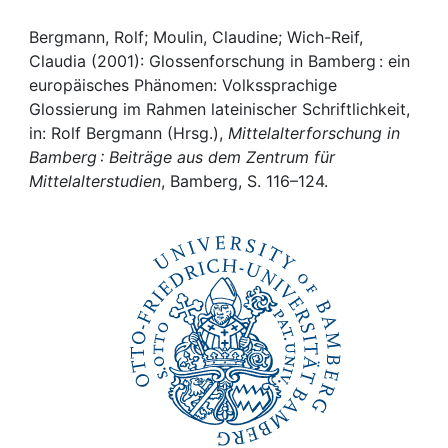
Awards
Bergmann, Rolf; Moulin, Claudine; Wich-Reif,
My FIS
Claudia (2001): Glossenforschung in Bamberg : ein
europäisches Phänomen: Volkssprachige
Help
Glossierung im Rahmen lateinischer Schriftlichkeit,
in: Rolf Bergmann (Hrsg.),
Mittelalterforschung in
Bamberg : Beiträge aus dem Zentrum für
Mittelalterstudien
, Bamberg, S. 116–124.