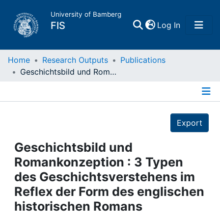
University of Bamberg
(current)
FIS
Log In
Home
Home
Research Outputs
Publications
Geschichtsbild und Romankonzeption : 3 Typen des Geschichtsverstehens im Reflex der Form des englischen historischen Romans
Publications
Details
Research Data
Export
Projects
Geschichtsbild und
Romankonzeption : 3 Typen
People
des Geschichtsverstehens im
Reflex der Form des englischen
Institutions
historischen Romans