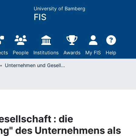
University of Bamberg
FIS
ects
People
Institutions
Awards
My FIS
Help
Unternehmen und Gesellschaft : die "Standortbestimmung" des Unternehmens als Problem eines Strategischen Managements
ellschaft : die
g" des Unternehmens als