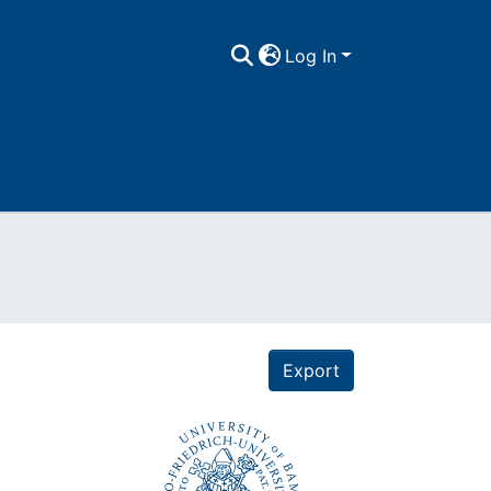
Log In
Export