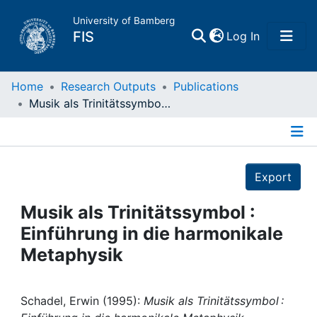
University of Bamberg
(current)
FIS
Log In
Home
Home
Research Outputs
Publications
Musik als Trinitätssymbol : Einführung in die harmonikale Metaphysik
Publications
Details
Research Data
Export
Projects
Musik als Trinitätssymbol :
Einführung in die harmonikale
People
Metaphysik
Institutions
Schadel, Erwin (1995):
Musik als Trinitätssymbol :