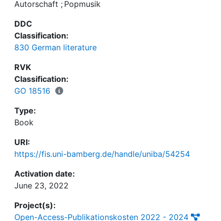
Autorschaft
;
Popmusik
gewissen Bekanntheitsgrad aufbricht und den
literarischen Kampfplatz betritt. Die
DDC
Beiträger*innen kartographieren das
Classification:
expandierende Feld der popliterarischen
830 German literature
Musiker*innenromane und -texte mit besonderem
Fokus auf ästhetische Verfahren und
RVK
Classification:
GO 18516
Mit Beiträgen u.a. von Manja Präkels und Hendrik
Type:
Otremba sowie einem Interview mit Thorsten
Book
Nagelschmidt.
URI:
https://fis.uni-bamberg.de/handle/uniba/54254
Activation date:
June 23, 2022
Project(s):
Open-Access-Publikationskosten 2022 - 2024