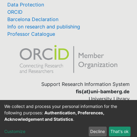
Data Protection
ORCID
Barcelona Declaration
Info on research and publishing
Professor Catalogue
Support Research Information System
fis(at)uni-bamberg.de
University Library
(0951) 863-1568
We collect and process your personal information for the
following purposes:
Authentication, Preferences,
Acknowledgement and Statistics
.
Built with
DSpace-CRIS software
Customize
Decline
That's ok
Cookie settings