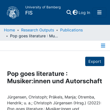
University of Bamberg
(current)
FIS
Log In
Home
Home
Research Outputs
Publications
Pop goes literature : Musiker:innen und Autorschaft
Publications
Details
Research Data
Export
Projects
Pop goes literature :
Musiker:innen und Autorschaft
People
Institutions
Jürgensen, Christoph; Präkels, Manja; Otremba,
Hendrik; u. a.; Christoph Jürgensen (Hrsg.) (2022):
Pop goes literature : Musiker:innen und