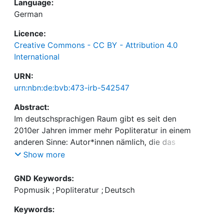
Language:
German
Licence:
Creative Commons - CC BY - Attribution 4.0
International
URN:
urn:nbn:de:bvb:473-irb-542547
Abstract:
Im deutschsprachigen Raum gibt es seit den
2010er Jahren immer mehr Popliteratur in einem
anderen Sinne: Autor*innen nämlich, die das
popkulturelle Feld zuerst als Musiker*in betreten
Show more
haben und später Bücher publizieren. Diese
Feldwechsel sind für Verlage und für die
GND Keywords:
Akteur*innen äußert lukrativ und attraktiv. Die
Popmusik
;
Popliteratur
;
Deutsch
knappe Währung Aufmerksamkeit wird im
Keywords:
Übermaß ausgeschüttet, wenn jemand mit einem