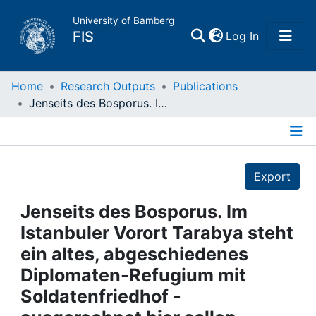
University of Bamberg
(current)
FIS
Log In
Home
Home
Research Outputs
Publications
Jenseits des Bosporus. Im Istanbuler Vorort Tarabya steht ein altes, abgeschiedenes Diplomaten-Refugium mit Soldatenfriedhof - ausgerechnet hier sollen deutsche Künstler die türkische Kultur kennenlernen
Publications
Details
Research Data
Export
Projects
Jenseits des Bosporus. Im
Istanbuler Vorort Tarabya steht
People
ein altes, abgeschiedenes
Diplomaten-Refugium mit
Institutions
Soldatenfriedhof -